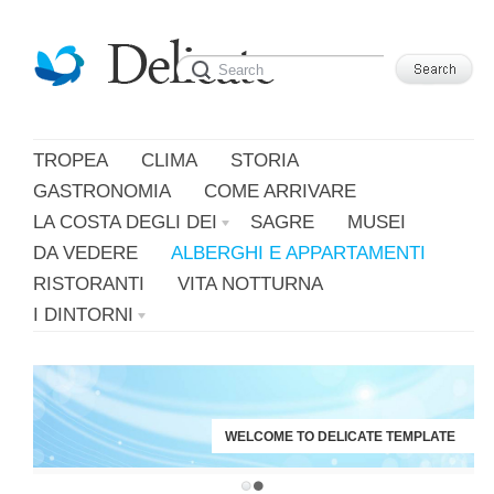
Leggi di più.
Va bene, grazie
TROPEA
CLIMA
STORIA
GASTRONOMIA
COME ARRIVARE
LA COSTA DEGLI DEI
SAGRE
MUSEI
DA VEDERE
ALBERGHI E APPARTAMENTI
RISTORANTI
VITA NOTTURNA
I DINTORNI
WELCOME TO DELICATE TEMPLATE
JUST ANOTHER WORDPRESS SITE