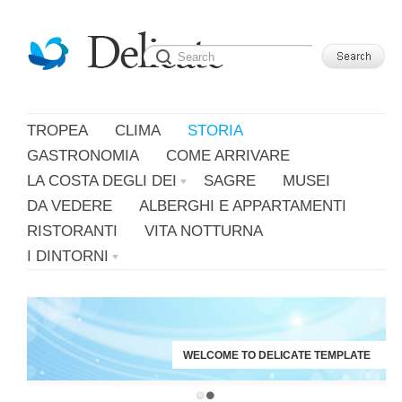
Leggi di più.
Va bene, grazie
TROPEA
CLIMA
STORIA
GASTRONOMIA
COME ARRIVARE
LA COSTA DEGLI DEI
SAGRE
MUSEI
DA VEDERE
ALBERGHI E APPARTAMENTI
RISTORANTI
VITA NOTTURNA
I DINTORNI
WELCOME TO DELICATE TEMPLATE
JUST ANOTHER WORDPRESS SITE