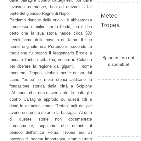
dalle battaglie contro cartaginesi, poi dalle
invasioni normanne, fino ad arrivare a far
parte del glorioso Regno di Napoli.
Meteo
Partiamo dunque dalle origini: è abbastanza
Tropea
complesso stabilire chi la fondò, ma è ben
certo che la sua storia nasce circa 500
secoli prima della nascita di Roma. Il suo
nome originale era Portercole, secondo la
tradizione fu proprio il leggendario Ercole a
Spiacenti no dati
fondare l’antica cittadina, venuto in Calabria
disponible!
per liberare la regione dai giganti.
Il nome
moderno, Tropea, probabilmente deriva dal
latino “trofeo” e molti storici additano la
fondazione storica della città a Scipione
l’Africano che dopo aver vinto le battaglie
contro Cartagine approdò su questi lidi e
donò la cittadina come “Trofeo” agli dei per
averlo sostenuto durante la battaglia.
Al di là
di queste storie non documentate
storicamente, sappiamo che durante il
periodo dell’antica Roma, Tropea era un
paesino di scarsa importanza, amministrato