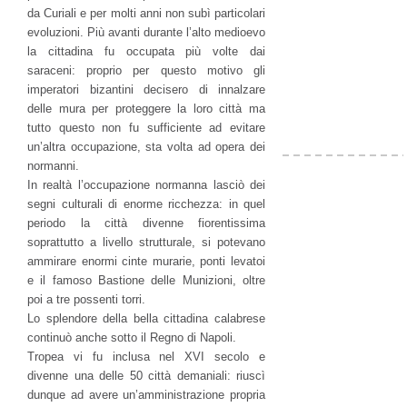
da Curiali e per molti anni non subì particolari
evoluzioni. Più avanti durante l’alto medioevo
la cittadina fu occupata più volte dai
saraceni: proprio per questo motivo gli
imperatori bizantini decisero di innalzare
delle mura per proteggere la loro città ma
tutto questo non fu sufficiente ad evitare
un’altra occupazione, sta volta ad opera dei
normanni.
In realtà l’occupazione normanna lasciò dei
segni culturali di enorme ricchezza: in quel
periodo la città divenne fiorentissima
soprattutto a livello strutturale, si potevano
ammirare enormi cinte murarie, ponti levatoi
e il famoso Bastione delle Munizioni, oltre
poi a tre possenti torri.
Lo splendore della bella cittadina calabrese
continuò anche sotto il Regno di Napoli.
Tropea vi fu inclusa nel XVI secolo e
divenne una delle 50 città demaniali: riuscì
dunque ad avere un’amministrazione propria