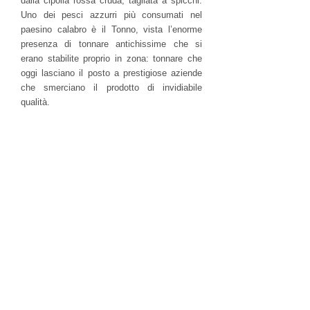
dalla cipolla rossa cruda, tagliata a spicchi.
Uno dei pesci azzurri più consumati nel
paesino calabro è il Tonno, vista l’enorme
presenza di tonnare antichissime che si
erano stabilite proprio in zona: tonnare che
oggi lasciano il posto a prestigiose aziende
che smerciano il prodotto di invidiabile
qualità.