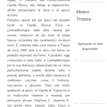
regala, ci riferiamo alla conosciutissima
Cipolla Rossa, alla ‘Nduja, al peperoncino,
all’olio extravergine di oliva e al pesce
Meteo
azzurro.
Tropea
Partiamo quindi dal più tipico dei prodotti
locali: la Cipolla Rossa! Essa si
contraddistingue dalle altre varietà per
essere composta da più strati di polpa
bianca circondata dai caratteristici involucri
Spiacenti no dati
rossi. È coltivata nelle zone intorno a Tropea
disponible!
da circa 2000 anni e si dice che fosse un
prodotto importato da Fenici. Il prodotto, oggi
conosciuto in tutta Italia, si contraddistingue
per la sua dolcezza, determinato da un clima
particolarmente stabile durante tutto il
periodo dell’anno, e anche dalla presenza di
moltissimi zuccheri come il fruttosio,
saccarosio e glucosio. Oltre che molto
gradevole al gusto, la Cipolla di Tropea ha in
sé moltissime vitamine e minerali, per
elencarne alcune: Vitamina C, vitamina E,
ma anche ferro, selenio, iodio, zinco e