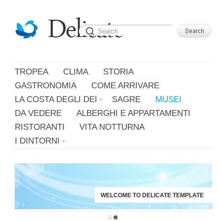
Leggi di più.
Va bene, grazie
TROPEA
CLIMA
STORIA
GASTRONOMIA
COME ARRIVARE
LA COSTA DEGLI DEI
SAGRE
MUSEI
DA VEDERE
ALBERGHI E APPARTAMENTI
RISTORANTI
VITA NOTTURNA
I DINTORNI
WELCOME TO DELICATE TEMPLATE
JUST ANOTHER WORDPRESS SITE